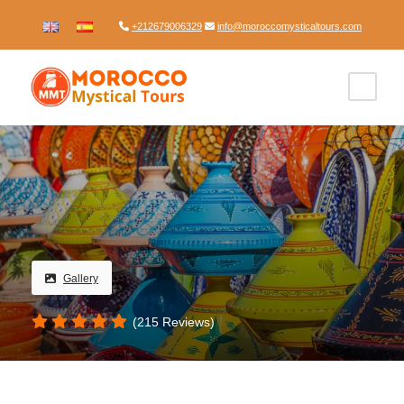
+212679006329
info@moroccomysticaltours.com
Gallery
(215 Reviews)