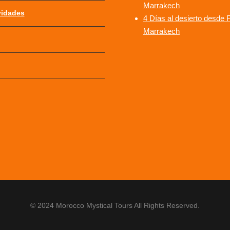
Marrakech
vidades
4 Días al desierto desde 
Marrakech
© 2024 Morocco Mystical Tours All Rights Reserved.