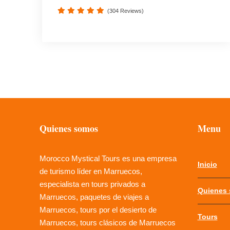
(304 Reviews)
Quienes somos
Menu
Morocco Mystical Tours es una empresa
Inicio
de turismo líder en Marruecos,
especialista en tours privados a
Quienes
Marruecos, paquetes de viajes a
Marruecos, tours por el desierto de
Tours
Marruecos, tours clásicos de Marruecos