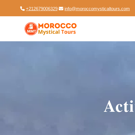
+212679006329
info@moroccomysticaltours.com
Act