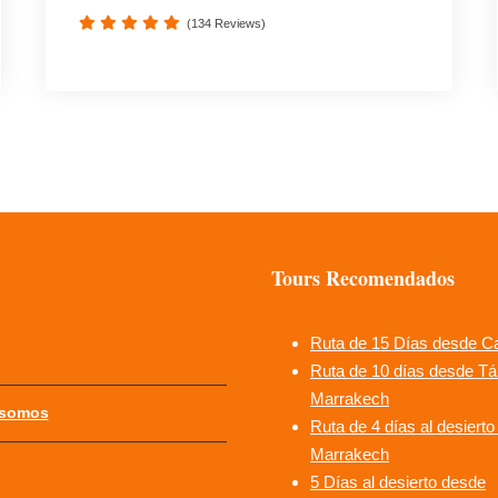
(134 Reviews)
Tours Recomendados
Ruta de 15 Días desde C
Ruta de 10 días desde Tá
Marrakech
 somos
Ruta de 4 días al desiert
Marrakech
5 Días al desierto desde